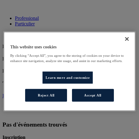
Professional
Particulier
Pas d'événements trouvés
This website uses cookies
By clicking “Accept All”, you agree to the storing of cookies on your device to
Pas d'événements trouvés
enhance site navigation, analyze site usage, and assist in our marketing efforts.
Pas d'événements trouvés
Learn more and customize
Téléchargement
Exemple de fichier
Reject All
Accept All
Pas d'événements trouvés
Inscription