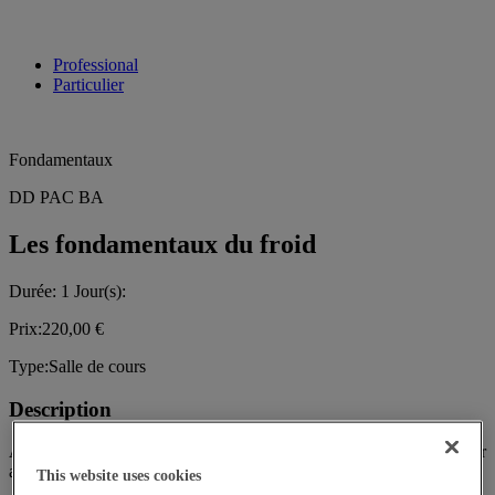
Professional
Particulier
Fondamentaux
DD PAC BA
Les fondamentaux du froid
Durée:
1
Jour(s):
Prix:
220,00 €
Type:
Salle de cours
Description
Acquérir les fondamentaux du fonctionnement des pompes à chaleur
appliqués au chauffage à eau chaude.
This website uses cookies