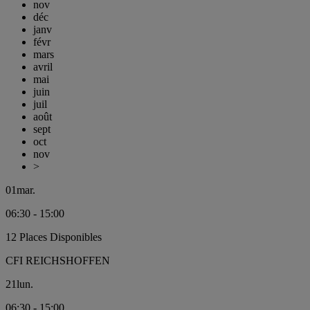
nov
déc
janv
févr
mars
avril
mai
juin
juil
août
sept
oct
nov
>
01
mar.
06:30 - 15:00
12 Places Disponibles
CFI REICHSHOFFEN
21
lun.
06:30 - 15:00