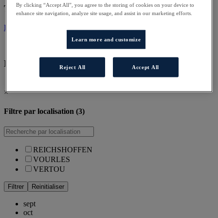
By clicking “Accept All”, you agree to the storing of cookies on your device to
Téléchargement
enhance site navigation, analyze site usage, and assist in our marketing efforts.
Programme de stage
Learn more and customize
Dates et disponibilités
Reject All
Accept All
Filtre par localisation (3)
×
Filtre par localisation (3)
REICHSHOFFEN
VOURLES
VERTOU
Filtrer
Reinitialiser
sept
oct