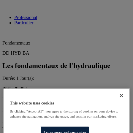
Professional
Particulier
Fondamentaux
DD HYD BA
Les fondamentaux de l'hydraulique
Durée:
1
Jour(s):
Prix:
220,00 €
Type:
Salle de cours
This website uses cookies
Description
By clicking “Accept All”, you agree to the storing of cookies on your device to
enhance site navigation, analyze site usage, and assist in our marketing efforts.
Acquérir les fondamentaux de l’hydraulique appliqués au chauffage
à eau chaude.
Learn more and customize