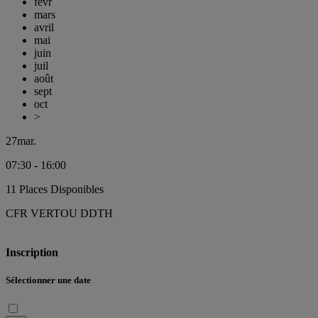
févr
mars
avril
mai
juin
juil
août
sept
oct
>
27
mar.
07:30 - 16:00
11 Places Disponibles
CFR VERTOU DDTH
Inscription
Sélectionner une date