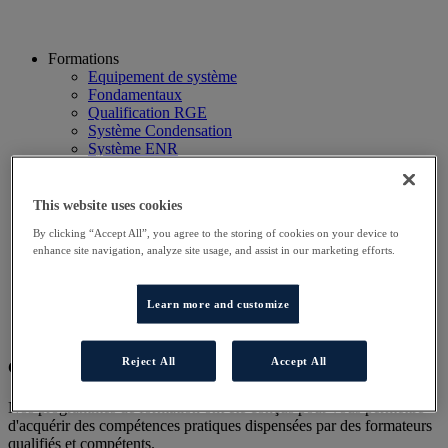
Formations
Equipement de système
Fondamentaux
Qualification RGE
Système Condensation
Système ENR
Système thermodynamique
Technico Commercial
Webinaire
This website uses cookies
Recherche
By clicking “Accept All”, you agree to the storing of cookies on your device to
Hôtels
enhance site navigation, analyze site usage, and assist in our marketing efforts.
Planning
Contactez-nous
Autres sites
Learn more and customize
Particulier
Professionnel
Reject All
Accept All
Cet évènement a terminé.
Nos programmes de formation ont été conçus pour vous permettre
d'acquérir des compétences pratiques dispensées par des formateurs
qualifiés et compétents.