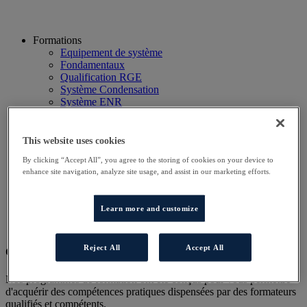
Formations
Equipement de système
Fondamentaux
Qualification RGE
Système Condensation
Système ENR
Système thermodynamique
Technico Commercial
Webinaire
This website uses cookies
Recherche
By clicking “Accept All”, you agree to the storing of cookies on your device to
Hôtels
enhance site navigation, analyze site usage, and assist in our marketing efforts.
Planning
Contactez-nous
Autres sites
Learn more and customize
Particulier
Professionnel
Reject All
Accept All
Cet évènement a terminé.
Nos programmes de formation ont été conçus pour vous permettre
d'acquérir des compétences pratiques dispensées par des formateurs
qualifiés et compétents.