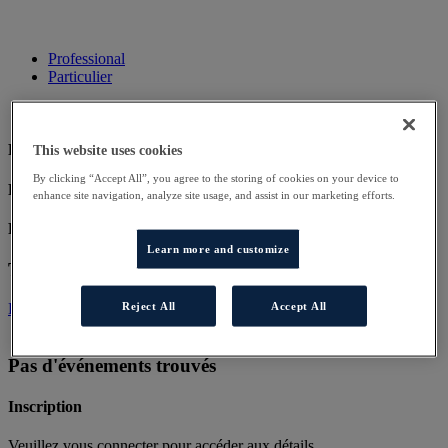
Professional
Particulier
Pas d'événements trouvés
This website uses cookies
By clicking “Accept All”, you agree to the storing of cookies on your device to
Pas d'événements trouvés
enhance site navigation, analyze site usage, and assist in our marketing efforts.
Pas d'événements trouvés
Learn more and customize
Téléchargement
Exemple de fichier
Reject All
Accept All
Pas d'événements trouvés
Inscription
Veuillez vous connecter pour accéder aux détails