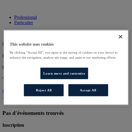
Professional
Particulier
Pas d'événements trouvés
This website uses cookies
By clicking “Accept All”, you agree to the storing of cookies on your device to
Pas d'événements trouvés
enhance site navigation, analyze site usage, and assist in our marketing efforts.
Pas d'événements trouvés
Learn more and customize
Téléchargement
Exemple de fichier
Reject All
Accept All
Téléchargement [pdf 265.42kB 03/03/2022]
Pas d'événements trouvés
Inscription