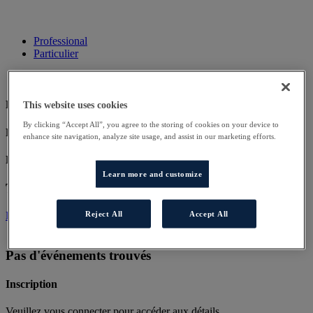
Professional
Particulier
Pas d'événements trouvés
This website uses cookies
By clicking “Accept All”, you agree to the storing of cookies on your device to
Pas d'événements trouvés
enhance site navigation, analyze site usage, and assist in our marketing efforts.
Pas d'événements trouvés
Learn more and customize
Téléchargement
Exemple de fichier
Reject All
Accept All
Pas d'événements trouvés
Inscription
Veuillez vous connecter pour accéder aux détails