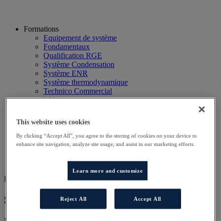
Formations
Equipement de système
Fondamentaux
Qualification RGE
Système Condensation
Système ENR
Système thermodynamique
Technico Commercial
Webinaire
Recherche
Hôtels
This website uses cookies
Planning
Contactez-nous
By clicking “Accept All”, you agree to the storing of cookies on your device to
Autres sites
enhance site navigation, analyze site usage, and assist in our marketing efforts.
Particulier
Professionnel
Learn more and customize
FOR SERV ELITE2
Serv'Elite Groupe Chaudiériste 1 ARA
Reject All
Accept All
Nos programmes de formation ont été conçus pour vous permettre