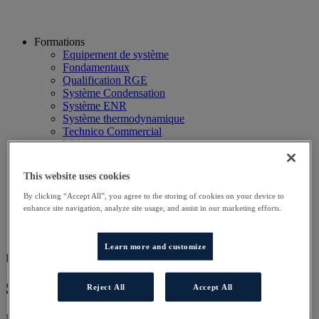
Formations
Equipement de système
Fondamentaux
Qualification RGE
Système Condensation
Système ENR
Système thermodynamique
Technico Commercial
Webinaire
Recherche
Hôtels
This website uses cookies
Planning
Contactez-nous
By clicking “Accept All”, you agree to the storing of cookies on your device to
Autres sites
enhance site navigation, analyze site usage, and assist in our marketing efforts.
Particulier
Professionnel
Learn more and customize
FOR SERV ELITE
Serv'Elite Groupe Frigoriste 1 Sud Ouest
Reject All
Accept All
Nos programmes de formation ont été conçus pour vous permettre