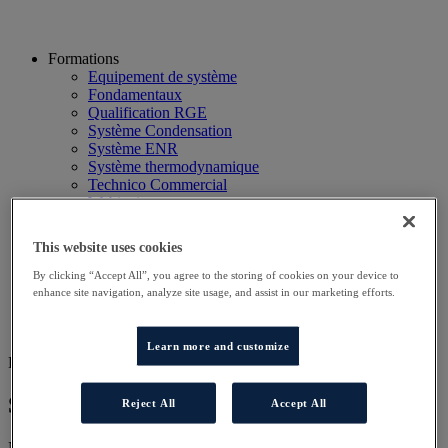
Formations
Equipement de système
Fondamentaux
Qualification RGE
Système Condensation
Système ENR
Système thermodynamique
Technico Commercial
Webinaire
Recherche
Hôtels
This website uses cookies
Planning
Contactez-nous
By clicking “Accept All”, you agree to the storing of cookies on your device to
Autres sites
enhance site navigation, analyze site usage, and assist in our marketing efforts.
Particulier
Professionnel
Learn more and customize
FOR SERV ELITE
Serv'Elite Groupe MMTC Sud Ouest
Reject All
Accept All
Nos programmes de formation ont été conçus pour vous permettre