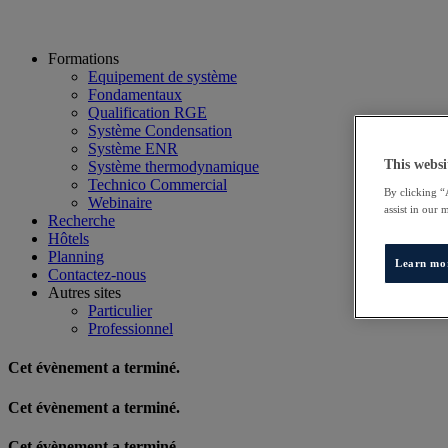
Formations
Equipement de système
Fondamentaux
Qualification RGE
Système Condensation
Système ENR
This websi
Système thermodynamique
Technico Commercial
By clicking “
Webinaire
assist in our 
Recherche
Hôtels
Planning
Learn mo
Contactez-nous
Autres sites
Particulier
Professionnel
Cet évènement a terminé.
Cet évènement a terminé.
Cet évènement a terminé.