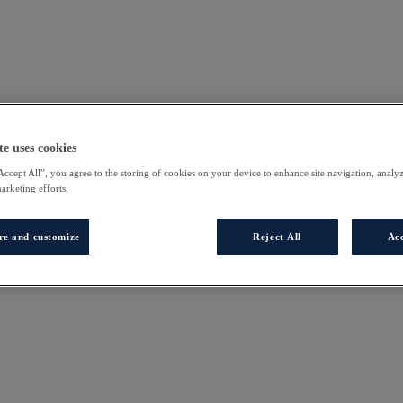
te uses cookies
Accept All”, you agree to the storing of cookies on your device to enhance site navigation, analyz
marketing efforts.
re and customize
Reject All
Acc