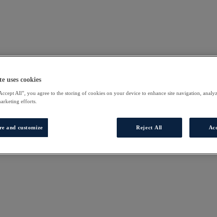
te uses cookies
Accept All”, you agree to the storing of cookies on your device to enhance site navigation, analyz
marketing efforts.
re and customize
Reject All
Acc