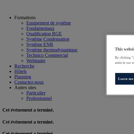
Formations
Equipement de système
Fondamentaux
Qualification RGE
Système Condensation
Système ENR
This websi
Système thermodynamique
Technico Commercial
By clicking “
Webinaire
assist in our 
Recherche
Hôtels
Planning
Learn mo
Contactez-nous
Autres sites
Particulier
Professionnel
Cet évènement a terminé.
Cet évènement a terminé.
Cet évènement a terminé.