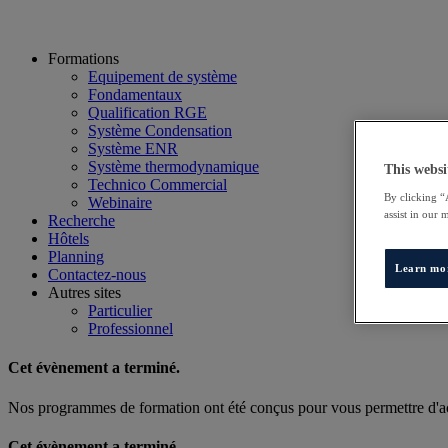
Formations
Equipement de système
Fondamentaux
Qualification RGE
Système Condensation
Système ENR
Système thermodynamique
This websi
Technico Commercial
By clicking “
Webinaire
assist in our 
Recherche
Hôtels
Planning
Learn mo
Contactez-nous
Autres sites
Particulier
Professionnel
Cet évènement a terminé.
Nos programmes de formation ont été conçus pour vous permettre d'acq
Cet évènement a terminé.