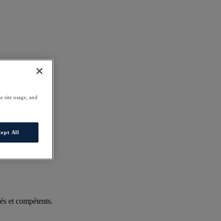
e site usage, and
ept All
és et compétents.