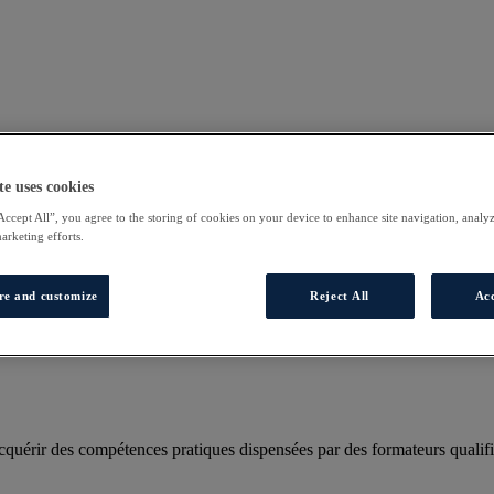
te uses cookies
Accept All”, you agree to the storing of cookies on your device to enhance site navigation, analyz
marketing efforts.
re and customize
Reject All
Acc
uérir des compétences pratiques dispensées par des formateurs qualifi