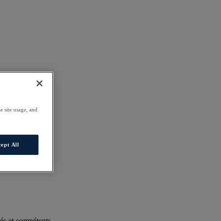
e site usage, and
ept All
és et compétents.