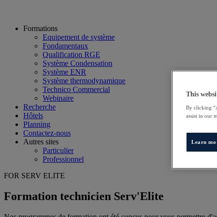
Formations
Equipement de système
Fondamentaux
Qualification RGE
Système Condensation
Système ENR
Système thermodynamique
Technico Commercial
This websi
Webinaire
Recherche
By clicking “
Hôtels
assist in our 
Planning
Contactez-nous
Autres sites
Learn mo
Particulier
Professionnel
FOR SERV ELITE
Formation technicien Serv'Elite
Nos programmes de formation ont été conçus pour vous permettre d'acq