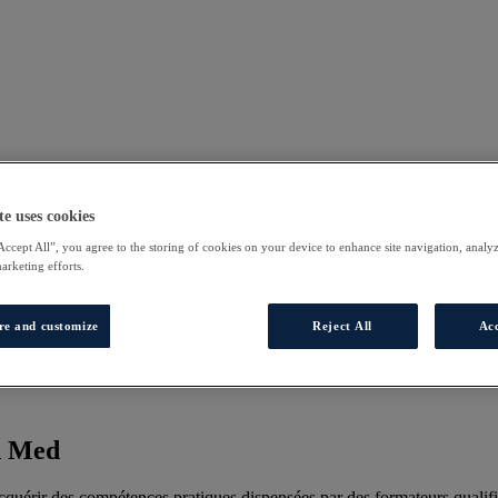
te uses cookies
Accept All”, you agree to the storing of cookies on your device to enhance site navigation, analyz
marketing efforts.
re and customize
Reject All
Acc
d Med
uérir des compétences pratiques dispensées par des formateurs qualifi