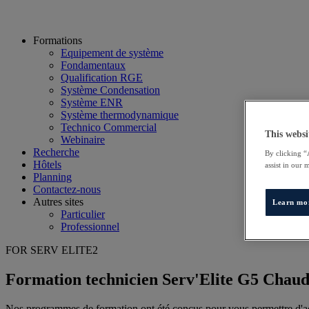
Formations
Equipement de système
Fondamentaux
Qualification RGE
Système Condensation
Système ENR
Système thermodynamique
Technico Commercial
This websi
Webinaire
Recherche
By clicking “
Hôtels
assist in our 
Planning
Contactez-nous
Autres sites
Learn mo
Particulier
Professionnel
FOR SERV ELITE2
Formation technicien Serv'Elite G5 Chau
Nos programmes de formation ont été conçus pour vous permettre d'acq