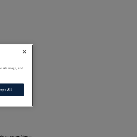
e site usage, and
ept All
és et compétents.