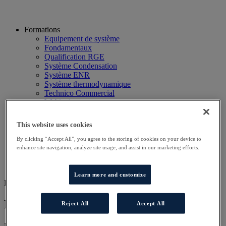
Formations
Equipement de système
Fondamentaux
Qualification RGE
Système Condensation
Système ENR
Système thermodynamique
Technico Commercial
Webinaire
Recherche
Hôtels
This website uses cookies
Planning
Contactez-nous
By clicking “Accept All”, you agree to the storing of cookies on your device to
Autres sites
enhance site navigation, analyze site usage, and assist in our marketing efforts.
Particulier
Professionnel
Learn more and customize
FOR SERV ELITE
Formation technicien Serv'Elite
Reject All
Accept All
Nos programmes de formation ont été conçus pour vous permettre