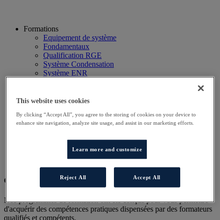
Formations
Equipement de système
Fondamentaux
Qualification RGE
Système Condensation
Système ENR
Système thermodynamique
Technico Commercial
Webinaire
This website uses cookies
Recherche
By clicking “Accept All”, you agree to the storing of cookies on your device to
Hôtels
enhance site navigation, analyze site usage, and assist in our marketing efforts.
Planning
Contactez-nous
Autres sites
Learn more and customize
Particulier
Professionnel
Reject All
Accept All
Cet évènement a terminé.
Nos programmes de formation ont été conçus pour vous permettre
d'acquérir des compétences pratiques dispensées par des formateurs
qualifiés et compétents.