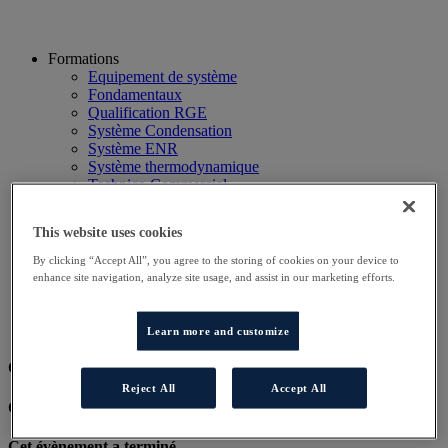
Formations
Equipement de système
Fondamentaux
Qualification RGE
Système Condensation
Système ENR
Système thermodynamique
Technico Commercial
Webinaire
Recherche
This website uses cookies
Hôtels
Planning
By clicking “Accept All”, you agree to the storing of cookies on your device to
Contactez-nous
enhance site navigation, analyze site usage, and assist in our marketing efforts.
Autres sites
Particulier
Professionnel
Learn more and customize
Cet évènement a terminé.
Reject All
Accept All
Cet évènement a terminé.
Cet évènement a terminé.