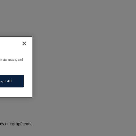
e site usage, and
ept All
és et compétents.