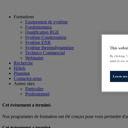
Formations
Equipement de système
Fondamentaux
Qualification RGE
Système Condensation
Système ENR
Système thermodynamique
This websi
Technico Commercial
By clicking “
Webinaire
assist in our 
Recherche
Hôtels
Planning
Learn mo
Contactez-nous
Autres sites
Particulier
Professionnel
Cet évènement a terminé.
Nos programmes de formation ont été conçus pour vous permettre d'acq
Cet évènement a terminé.