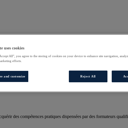
te uses cookies
Accept All”, you agree to the storing of cookies on your device to enhance site navigation, analyz
marketing efforts.
re and customize
Reject All
Acc
uérir des compétences pratiques dispensées par des formateurs qualifi