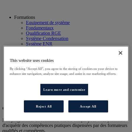
Formations
Equipement de système
Fondamentaux
Qualification RGE
Système Condensation
Système ENR
Système thermodynamique
Technico Commercial
Webinaire
This website uses cookies
Recherche
By clicking “Accept All”, you agree to the storing of cookies on your device to
Hôtels
enhance site navigation, analyze site usage, and assist in our marketing efforts.
Planning
Contactez-nous
Autres sites
Learn more and customize
Particulier
Professionnel
Reject All
Accept All
Cet évènement a terminé.
Nos programmes de formation ont été conçus pour vous permettre
d'acquérir des compétences pratiques dispensées par des formateurs
qualifiés et compétents.