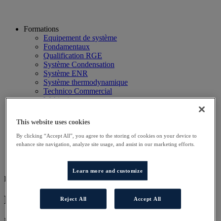
Formations
Equipement de système
Fondamentaux
Qualification RGE
Système Condensation
Système ENR
Système thermodynamique
Technico Commercial
Webinaire
Recherche
Hôtels
This website uses cookies
Planning
Contactez-nous
By clicking “Accept All”, you agree to the storing of cookies on your device to
Autres sites
enhance site navigation, analyze site usage, and assist in our marketing efforts.
Particulier
Professionnel
Learn more and customize
FOR CA
Formation Equipe Export
Reject All
Accept All
Nos programmes de formation ont été conçus pour vous permettre