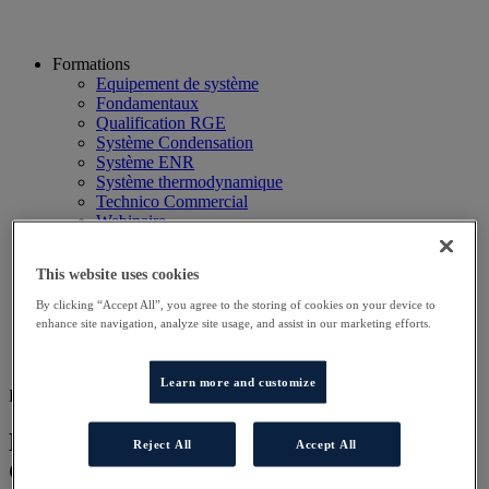
Formations
Equipement de système
Fondamentaux
Qualification RGE
Système Condensation
Système ENR
Système thermodynamique
Technico Commercial
Webinaire
Recherche
Hôtels
This website uses cookies
Planning
Contactez-nous
By clicking “Accept All”, you agree to the storing of cookies on your device to
Autres sites
enhance site navigation, analyze site usage, and assist in our marketing efforts.
Particulier
Professionnel
Learn more and customize
FOR SERV ELITE
Formation technicien DD Service NORD
Reject All
Accept All
Groupe 5