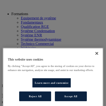
Formations
Equipement de système
Fondamentaux
Qualification RGE
Système Condensation
Système ENR
Système thermodynamique
Technico Commercial
Webinaire
Recherche
Hôtels
This website uses cookies
Planning
Contactez-nous
By clicking “Accept All”, you agree to the storing of cookies on your device to
Autres sites
enhance site navigation, analyze site usage, and assist in our marketing efforts.
Particulier
Professionnel
Learn more and customize
FOR SERV ELITE
Formation technicien DD Service ARA
Reject All
Accept All
Groupe 1