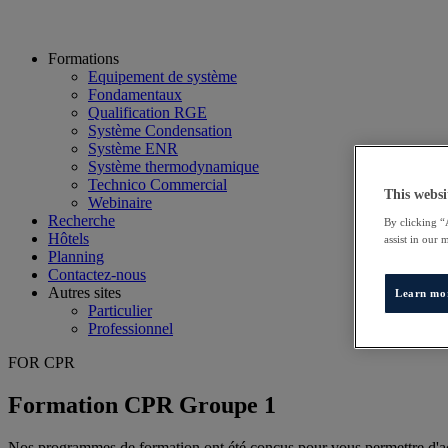
Formations
Equipement de système
Fondamentaux
Qualification RGE
Système Condensation
Système ENR
Système thermodynamique
Technico Commercial
This websi
Webinaire
Recherche
By clicking “
Hôtels
assist in our 
Planning
Contactez-nous
Autres sites
Learn mo
Particulier
Professionnel
FOR CPR
Formation CPR Groupe 1
Nos programmes de formation ont été conçus pour vous permettre d'acq