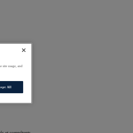
e site usage, and
ept All
és et compétents.