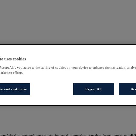
te uses cookies
Accept All”, you agree to the storing of cookies on your device to enhance site navigation, analyz
marketing efforts.
re and customize
Reject All
Acc
uérir des compétences pratiques dispensées par des formateurs qualifi