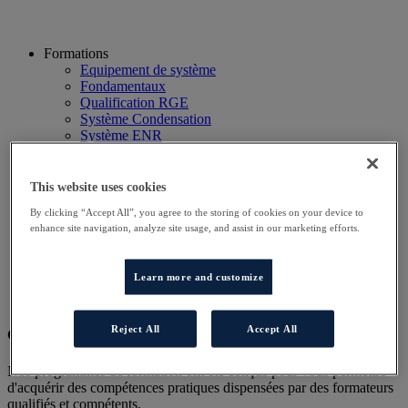
Formations
Equipement de système
Fondamentaux
Qualification RGE
Système Condensation
Système ENR
Système thermodynamique
Technico Commercial
Webinaire
This website uses cookies
Recherche
By clicking “Accept All”, you agree to the storing of cookies on your device to
Hôtels
enhance site navigation, analyze site usage, and assist in our marketing efforts.
Planning
Contactez-nous
Autres sites
Learn more and customize
Particulier
Professionnel
Reject All
Accept All
Cet évènement a terminé.
Nos programmes de formation ont été conçus pour vous permettre
d'acquérir des compétences pratiques dispensées par des formateurs
qualifiés et compétents.