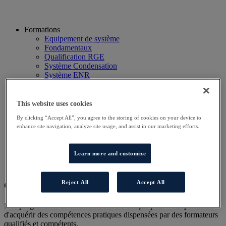
Formations
Equipement de système
Fondamentaux
Qualification RGE
Système Condensation
Système ENR
Système thermodynamique
Technico Commercial
Webinaire
This website uses cookies
Recherche
By clicking “Accept All”, you agree to the storing of cookies on your device to
Hôtels
enhance site navigation, analyze site usage, and assist in our marketing efforts.
Planning
Contactez-nous
Autres sites
Learn more and customize
Particulier
Professionnel
Reject All
Accept All
Cet évènement a terminé.
Nos programmes de formation ont été conçus pour vous permettre
d'acquérir des compétences pratiques dispensées par des formateurs
qualifiés et compétents.