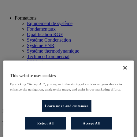
Formations
Equipement de système
Fondamentaux
Qualification RGE
Système Condensation
Système ENR
Système thermodynamique
Technico Commercial
Webinaire
Recherche
Hôtels
This website uses cookies
Planning
Contactez-nous
By clicking “Accept All”, you agree to the storing of cookies on your device to
Autres sites
enhance site navigation, analyze site usage, and assist in our marketing efforts.
Particulier
Professionnel
Learn more and customize
FOR CA
Formation CA DR ARA-MED
Reject All
Accept All
Nos programmes de formation ont été conçus pour vous permettre