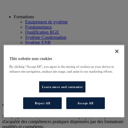
Formations
Equipement de système
Fondamentaux
Qualification RGE
Système Condensation
Système ENR
Système thermodynamique
Technico Commercial
Webinaire
This website uses cookies
Recherche
By clicking “Accept All”, you agree to the storing of cookies on your device to
Hôtels
enhance site navigation, analyze site usage, and assist in our marketing efforts.
Planning
Contactez-nous
Autres sites
Learn more and customize
Particulier
Professionnel
Reject All
Accept All
Cet évènement a terminé.
Nos programmes de formation ont été conçus pour vous permettre
d'acquérir des compétences pratiques dispensées par des formateurs
qualifiés et compétents.