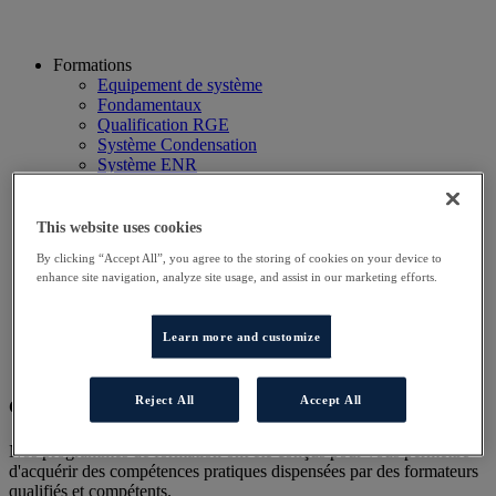
Formations
Equipement de système
Fondamentaux
Qualification RGE
Système Condensation
Système ENR
Système thermodynamique
Technico Commercial
Webinaire
This website uses cookies
Recherche
By clicking “Accept All”, you agree to the storing of cookies on your device to
Hôtels
enhance site navigation, analyze site usage, and assist in our marketing efforts.
Planning
Contactez-nous
Autres sites
Learn more and customize
Particulier
Professionnel
Reject All
Accept All
Cet évènement a terminé.
Nos programmes de formation ont été conçus pour vous permettre
d'acquérir des compétences pratiques dispensées par des formateurs
qualifiés et compétents.