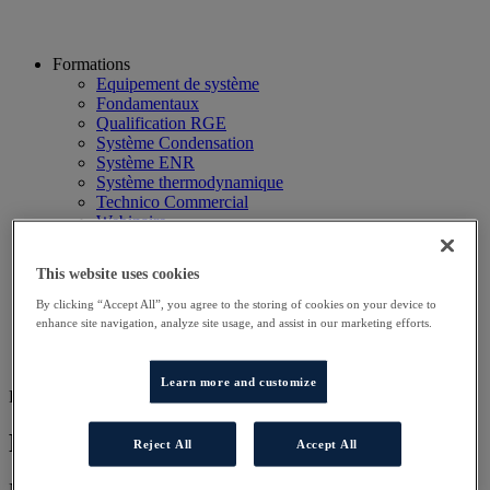
Formations
Equipement de système
Fondamentaux
Qualification RGE
Système Condensation
Système ENR
Système thermodynamique
Technico Commercial
Webinaire
Recherche
Hôtels
This website uses cookies
Planning
Contactez-nous
By clicking “Accept All”, you agree to the storing of cookies on your device to
Autres sites
enhance site navigation, analyze site usage, and assist in our marketing efforts.
Particulier
Professionnel
Learn more and customize
FOR ATS
Formation ATS PAC Groupe 2
Reject All
Accept All
Nos programmes de formation ont été conçus pour vous permettre