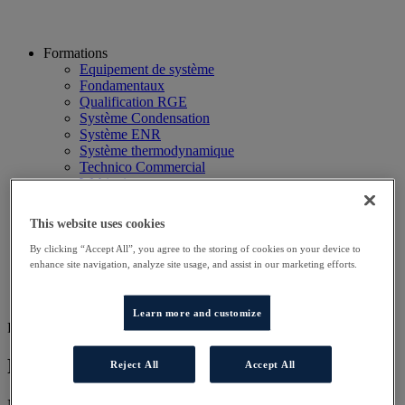
Formations
Equipement de système
Fondamentaux
Qualification RGE
Système Condensation
Système ENR
Système thermodynamique
Technico Commercial
Webinaire
Recherche
Hôtels
This website uses cookies
Planning
Contactez-nous
By clicking “Accept All”, you agree to the storing of cookies on your device to
Autres sites
enhance site navigation, analyze site usage, and assist in our marketing efforts.
Particulier
Professionnel
Learn more and customize
FOR ATS
Formation ATS PAC Groupe 1
Reject All
Accept All
Nos programmes de formation ont été conçus pour vous permettre