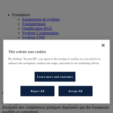
Formations
Equipement de système
Fondamentaux
Qualification RGE
Système Condensation
Système ENR
Système thermodynamique
Technico Commercial
Webinaire
This website uses cookies
Recherche
By clicking “Accept All”, you agree to the storing of cookies on your device to
Hôtels
enhance site navigation, analyze site usage, and assist in our marketing efforts.
Planning
Contactez-nous
Autres sites
Learn more and customize
Particulier
Professionnel
Reject All
Accept All
Cet évènement a terminé.
Nos programmes de formation ont été conçus pour vous permettre
d'acquérir des compétences pratiques dispensées par des formateurs
qualifiés et compétents.