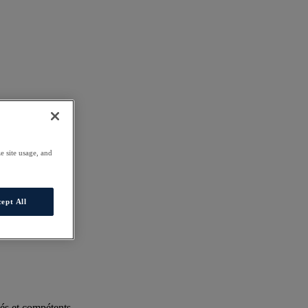
e site usage, and
ept All
és et compétents.