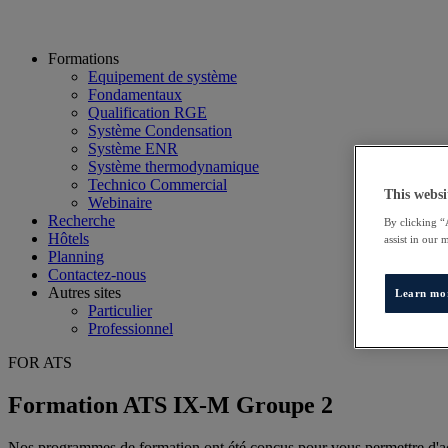
Formations
Equipement de système
Fondamentaux
Qualification RGE
Système Condensation
Système ENR
Système thermodynamique
Technico Commercial
This websi
Webinaire
Recherche
By clicking “
Hôtels
assist in our 
Planning
Contactez-nous
Autres sites
Learn mo
Particulier
Professionnel
FOR ATS
Formation ATS IX-M Groupe 2
Nos programmes de formation ont été conçus pour vous permettre d'acq