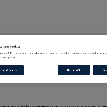
te uses cookies
Accept All”, you agree to the storing of cookies on your device to enhance site navigation, analyz
marketing efforts.
re and customize
Reject All
Acc
uérir des compétences pratiques dispensées par des formateurs qualifi