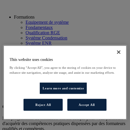
Formations
Equipement de système
Fondamentaux
Qualification RGE
Système Condensation
Système ENR
Système thermodynamique
Technico Commercial
Webinaire
This website uses cookies
Recherche
By clicking “Accept All”, you agree to the storing of cookies on your device to
Hôtels
enhance site navigation, analyze site usage, and assist in our marketing efforts.
Planning
Contactez-nous
Autres sites
Learn more and customize
Particulier
Professionnel
Reject All
Accept All
Cet évènement a terminé.
Nos programmes de formation ont été conçus pour vous permettre
d'acquérir des compétences pratiques dispensées par des formateurs
qualifiés et compétents.