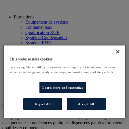
Formations
Equipement de système
Fondamentaux
Qualification RGE
Système Condensation
Système ENR
Système thermodynamique
Technico Commercial
Webinaire
This website uses cookies
Recherche
By clicking “Accept All”, you agree to the storing of cookies on your device to
Hôtels
enhance site navigation, analyze site usage, and assist in our marketing efforts.
Planning
Contactez-nous
Autres sites
Learn more and customize
Particulier
Professionnel
Reject All
Accept All
Cet évènement a terminé.
Nos programmes de formation ont été conçus pour vous permettre
d'acquérir des compétences pratiques dispensées par des formateurs
qualifiés et compétents.