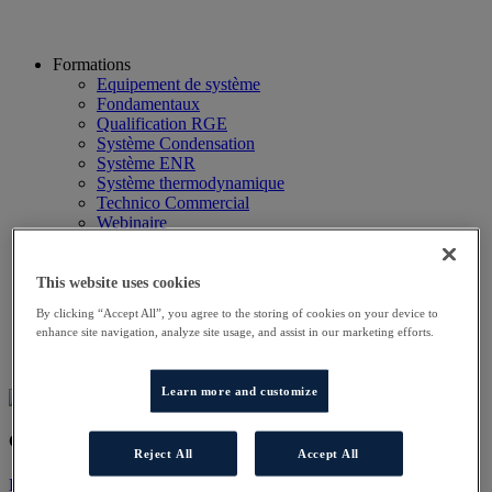
Formations
Equipement de système
Fondamentaux
Qualification RGE
Système Condensation
Système ENR
Système thermodynamique
Technico Commercial
Webinaire
Recherche
Hôtels
Planning
This website uses cookies
Contactez-nous
By clicking “Accept All”, you agree to the storing of cookies on your device to
Autres sites
enhance site navigation, analyze site usage, and assist in our marketing efforts.
Particulier
Professionnel
Learn more and customize
Cet évènement a terminé.
Reject All
Accept All
LightboxContent