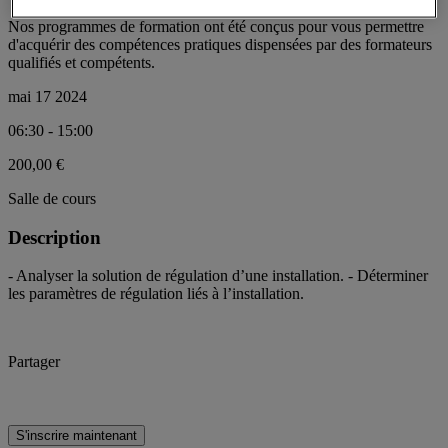
Nos programmes de formation ont été conçus pour vous permettre
d'acquérir des compétences pratiques dispensées par des formateurs
qualifiés et compétents.
mai 17 2024
06:30 - 15:00
200,00 €
Salle de cours
Description
- Analyser la solution de régulation d’une installation. - Déterminer
les paramètres de régulation liés à l’installation.
Partager
S'inscrire maintenant