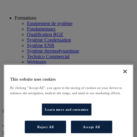
Formations
Equipement de système
Fondamentaux
Qualification RGE
Système Condensation
Système ENR
Système thermodynamique
Technico Commercial
Webinaire
Recherche
Hôtels
Planning
This website uses cookies
Contactez-nous
By clicking “Accept All”, you agree to the storing of cookies on your device to
Autres sites
enhance site navigation, analyze site usage, and assist in our marketing efforts.
Particulier
Professionnel
Learn more and customize
DD REG AT
Approfondissement technique des
Reject All
Accept All
régulations