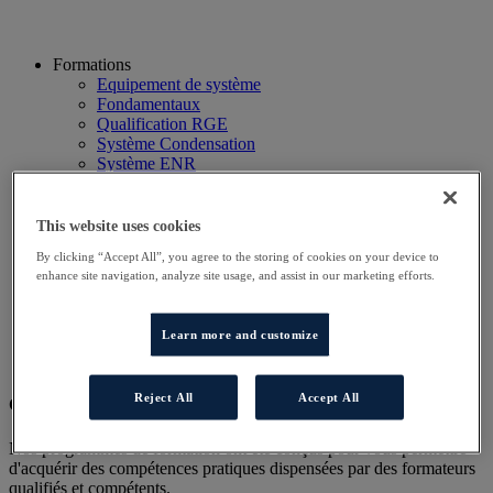
Formations
Equipement de système
Fondamentaux
Qualification RGE
Système Condensation
Système ENR
Système thermodynamique
Technico Commercial
Webinaire
This website uses cookies
Recherche
By clicking “Accept All”, you agree to the storing of cookies on your device to
Hôtels
enhance site navigation, analyze site usage, and assist in our marketing efforts.
Planning
Contactez-nous
Autres sites
Learn more and customize
Particulier
Professionnel
Reject All
Accept All
Cet évènement a terminé.
Nos programmes de formation ont été conçus pour vous permettre
d'acquérir des compétences pratiques dispensées par des formateurs
qualifiés et compétents.