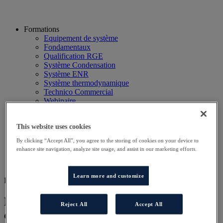
Formations
Equipement de système
Fondamentaux
Qualification RGE
Système Condensation
Système ENR
Système thermodynamique
Technico Commercial
Webinaire
Recherche
Hôtels
This website uses cookies
Planning
Contactez-nous
By clicking “Accept All”, you agree to the storing of cookies on your device to
Autres sites
enhance site navigation, analyze site usage, and assist in our marketing efforts.
Particulier
Professionnel
Learn more and customize
DD PAC HYB SAV
Dépannage et maintenance des pompes à
Reject All
Accept All
chaleur solution hybride