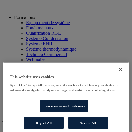
Formations
Equipement de système
Fondamentaux
Qualification RGE
Système Condensation
Système ENR
Système thermodynamique
Technico Commercial
Webinaire
Recherche
Hôtels
Planning
This website uses cookies
Contactez-nous
By clicking “Accept All”, you agree to the storing of cookies on your device to
Autres sites
enhance site navigation, analyze site usage, and assist in our marketing efforts.
Particulier
Professionnel
Learn more and customize
DD PAC AERO SAV
Dépannage et maintenance des pompes à
Reject All
Accept All
chaleur technologie aérothermie dans le