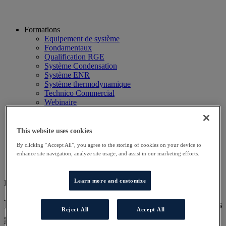
Formations
Equipement de système
Fondamentaux
Qualification RGE
Système Condensation
Système ENR
Système thermodynamique
Technico Commercial
Webinaire
Recherche
Hôtels
Planning
This website uses cookies
Contactez-nous
By clicking “Accept All”, you agree to the storing of cookies on your device to
Autres sites
enhance site navigation, analyze site usage, and assist in our marketing efforts.
Particulier
Professionnel
Learn more and customize
DD GAZ SAV
Dépannage et maintenance des chaudières
Reject All
Accept All
gaz à condensation domestiques