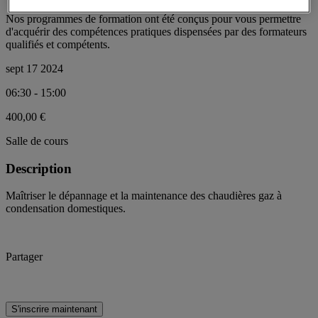
Nos programmes de formation ont été conçus pour vous permettre
d'acquérir des compétences pratiques dispensées par des formateurs
qualifiés et compétents.
sept 17 2024
06:30 - 15:00
400,00 €
Salle de cours
Description
Maîtriser le dépannage et la maintenance des chaudières gaz à
condensation domestiques.
Partager
S'inscrire maintenant