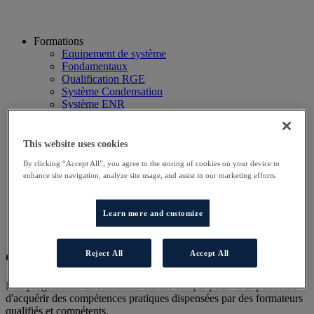
Formations
Equipement de système
Fondamentaux
Qualification RGE
Système Condensation
Système ENR
Système thermodynamique
Technico Commercial
Webinaire
This website uses cookies
Recherche
By clicking “Accept All”, you agree to the storing of cookies on your device to
Hôtels
enhance site navigation, analyze site usage, and assist in our marketing efforts.
Planning
Contactez-nous
Autres sites
Learn more and customize
Particulier
Professionnel
Reject All
Accept All
Cet évènement a terminé.
Nos programmes de formation ont été conçus pour vous permettre
d'acquérir des compétences pratiques dispensées par des formateurs
qualifiés et compétents.