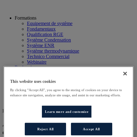
Formations
Equipement de système
Fondamentaux
Qualification RGE
Système Condensation
Système ENR
Système thermodynamique
Technico Commercial
Webinaire
Recherche
Hôtels
Planning
This website uses cookies
Contactez-nous
Autres sites
By clicking “Accept All”, you agree to the storing of cookies on your device to
Particulier
enhance site navigation, analyze site usage, and assist in our marketing efforts.
Professionnel
DD ENR AT
Learn more and customize
Approfondissement technique des
Reject All
Accept All
équipements utilisant les énergies