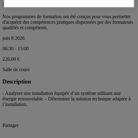
renouvelables
Nos programmes de formation ont été conçus pour vous permettre
d'acquérir des compétences pratiques dispensées par des formateurs
qualifiés et compétents.
juin 8 2026
06:30 - 15:00
220,00 €
Salle de cours
Description
- Analyser une installation équipée d’un système utilisant une
énergie renouvelable. - Déterminer la solution technique adaptée à
l’installation.
Partager