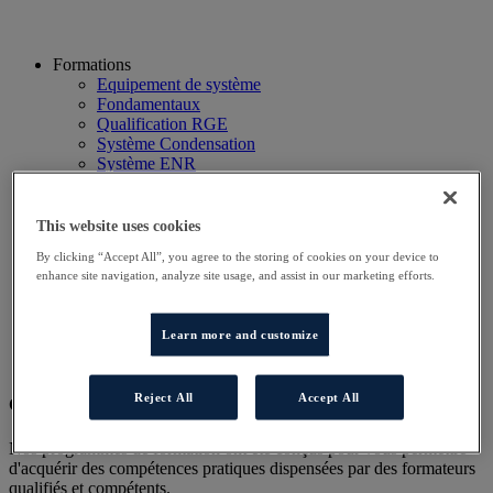
Formations
Equipement de système
Fondamentaux
Qualification RGE
Système Condensation
Système ENR
Système thermodynamique
Technico Commercial
Webinaire
This website uses cookies
Recherche
By clicking “Accept All”, you agree to the storing of cookies on your device to
Hôtels
enhance site navigation, analyze site usage, and assist in our marketing efforts.
Planning
Contactez-nous
Autres sites
Learn more and customize
Particulier
Professionnel
Reject All
Accept All
Cet évènement a terminé.
Nos programmes de formation ont été conçus pour vous permettre
d'acquérir des compétences pratiques dispensées par des formateurs
qualifiés et compétents.