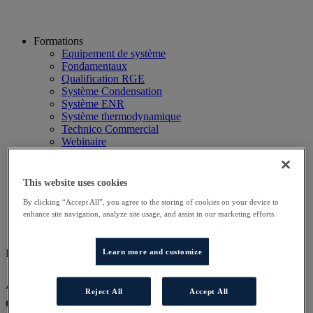
Formations
Equipement de système
Fondamentaux
Qualification RGE
Système Condensation
Système ENR
Système thermodynamique
Technico Commercial
Webinaire
Recherche
Hôtels
Planning
This website uses cookies
Contactez-nous
By clicking “Accept All”, you agree to the storing of cookies on your device to
Autres sites
enhance site navigation, analyze site usage, and assist in our marketing efforts.
Particulier
Professionnel
Learn more and customize
DD ENR AT
Approfondissement technique des
Reject All
Accept All
équipements utilisant les énergies