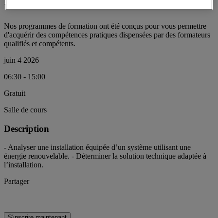
renouvelables
Nos programmes de formation ont été conçus pour vous permettre
d'acquérir des compétences pratiques dispensées par des formateurs
qualifiés et compétents.
juin 4 2026
06:30 - 15:00
Gratuit
Salle de cours
Description
- Analyser une installation équipée d’un système utilisant une
énergie renouvelable. - Déterminer la solution technique adaptée à
l’installation.
Partager
S'inscrire maintenant