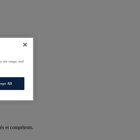
e site usage, and
ept All
és et compétents.