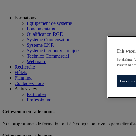
Formations
Equipement de système
Fondamentaux
Qualification RGE
Système Condensation
Système ENR
Système thermodynamique
This websi
Technico Commercial
By clicking “
Webinaire
assist in our 
Recherche
Hôtels
Planning
Learn mo
Contactez-nous
Autres sites
Particulier
Professionnel
Cet évènement a terminé.
Nos programmes de formation ont été conçus pour vous permettre d'acq
Cet évènement a terminé.