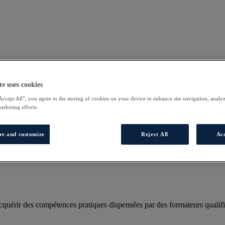
te uses cookies
Accept All”, you agree to the storing of cookies on your device to enhance site navigation, analyz
marketing efforts.
re and customize
Reject All
Acc
uérir des compétences pratiques dispensées par des formateurs qualifi