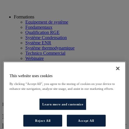
Formations
Equipement de système
Fondamentaux
Qualification RGE
Système Condensation
Système ENR
Système thermodynamique
Technico Commercial
Webinaire
Recherche
Hôtels
Planning
This website uses cookies
Contactez-nous
Autres sites
By clicking “Accept All”, you agree to the storing of cookies on your device to
enhance site navigation, analyze site usage, and assist in our marketing efforts.
Particulier
Professionnel
DD DISTRI
Learn more and customize
Préconiser et vendre des systèmes
Reject All
Accept All
performants de chauffage et d’eau chaude