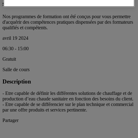
sanitaire
Nos programmes de formation ont été conçus pour vous permettre
d'acquérir des compétences pratiques dispensées par des formateurs
qualifiés et compétents.
avril 19 2024
06:30 - 15:00
Gratuit
Salle de cours
Description
- Etre capable de définir les différentes solutions de chauffage et de
production d’eau chaude sanitaire en fonction des besoins du client.
- Etre capable de se différencier sur le plan technique et commercial
par une offre produits et services pertinente.
Partager