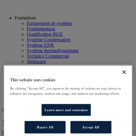
Formations
Equipement de système
Fondamentaux
Qualification RGE
Système Condensation
Système ENR
Système thermodynamique
Technico Commercial
Webinaire
Recherche
Hôtels
Planning
This website uses cookies
Contactez-nous
Autres sites
By clicking “Accept All”, you agree to the storing of cookies on your device to
enhance site navigation, analyze site usage, and assist in our marketing efforts.
Particulier
Professionnel
DD DISTRI
Learn more and customize
Préconiser et vendre des systèmes
Reject All
Accept All
performants de chauffage et d’eau chaude