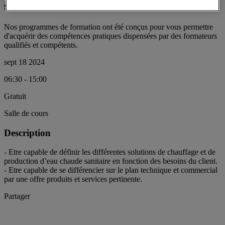
sanitaire
Nos programmes de formation ont été conçus pour vous permettre
d'acquérir des compétences pratiques dispensées par des formateurs
qualifiés et compétents.
sept 18 2024
06:30 - 15:00
Gratuit
Salle de cours
Description
- Etre capable de définir les différentes solutions de chauffage et de
production d’eau chaude sanitaire en fonction des besoins du client.
- Etre capable de se différencier sur le plan technique et commercial
par une offre produits et services pertinente.
Partager