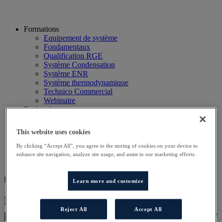
Formations
Equipement de système
Fondamentaux
Qualification RGE
Système Condensation
Système ENR
Système thermodynamique
Technico Commercial
Webinaire
Recherche
Hôtels
Planning
This website uses cookies
Contactez-nous
Autres sites
By clicking “Accept All”, you agree to the storing of cookies on your device to
Particulier
enhance site navigation, analyze site usage, and assist in our marketing efforts.
Professionnel
DD DISTRI
Learn more and customize
Préconiser et vendre des systèmes
Reject All
Accept All
performants de chauffage et d’eau chaude