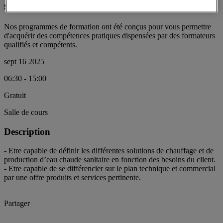
sanitaire
Nos programmes de formation ont été conçus pour vous permettre
d'acquérir des compétences pratiques dispensées par des formateurs
qualifiés et compétents.
sept 16 2025
06:30 - 15:00
Gratuit
Salle de cours
Description
- Etre capable de définir les différentes solutions de chauffage et de
production d’eau chaude sanitaire en fonction des besoins du client.
- Etre capable de se différencier sur le plan technique et commercial
par une offre produits et services pertinente.
Partager